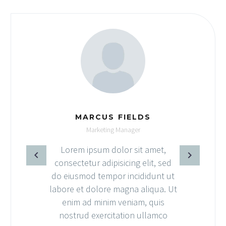
ARCUS FIELDS
JA
Marketing Manager
Marke
 ipsum dolor sit amet,
Lorem ipsum
etur adipisicing elit, sed
consectetur ad
mod tempor incididunt ut
do eiusmod te
t dolore magna aliqua. Ut
labore et dolo
ad minim veniam, quis
enim ad mi
ud exercitation ullamco
nostrud exe