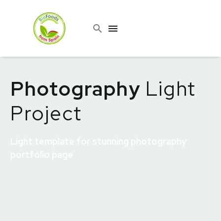
Photography
Light
Project
Light template for stunning photography
portfolio page