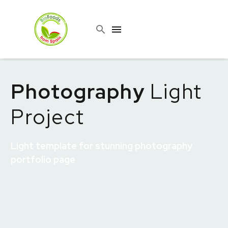
Photography
Light
Project
Light template for stunning photography
portfolio page