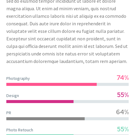
sed do eiusmod tempor incididunt ut labore et dolore
magna aliqua. Ut enim ad minim veniam, quis nostrud
exercitation ullamco laboris nisi ut aliquip ex ea commodo
consequat. Duis aute irure dolor in reprehenderit in
voluptate velit esse cillum dolore eu fugiat nulla pariatur.
Excepteur sint occaecat cupidatat non proident, sunt in
culpa qui officia deserunt mollit anim id est laborum. Sed ut
perspiciatis unde omnis iste natus error sit voluptatem
accusantium doloremque laudantium, totam rem aperiam.
74%
Photography
55%
Design
64%
PR
55%
Photo Retouch