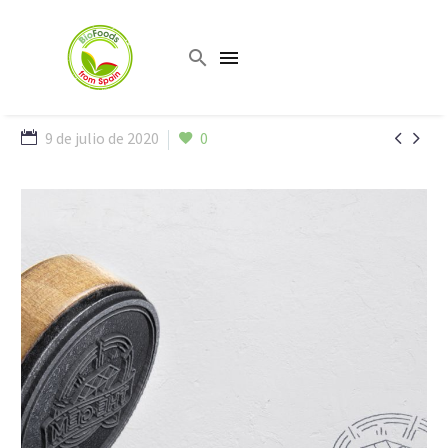


9 de julio de 2020
0