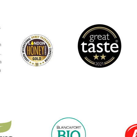
s
n
.
a
n