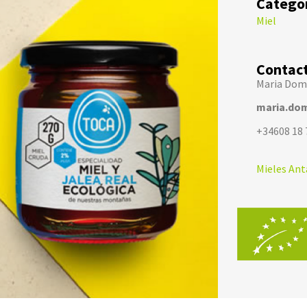
Categor
Miel
Contact
Maria Dom
maria.do
+34608 18 
Mieles Ant