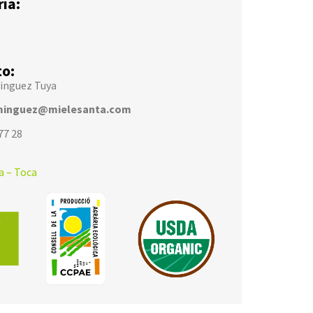
ía:
o:
inguez Tuya
minguez@mielesanta.com
77 28
a – Toca